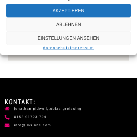
+41 61 701 48 88
office@feigenwinter.com
www.feigenwinter.com
AKZEPTIEREN
ABLEHNEN
EINSTELLUNGEN ANSEHEN
datenschutz
impressum
KONTAKT:
jonathan pidwell,tobias greissing
0152 01723 724
info@imsinne.com