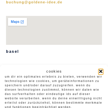
buchung@goldene-idee.de
basel
cookies
martin feigenwinter
um dir ein optimales erlebnis zu bieten, verwenden wir
technologien wie cookies, um geräteinformationen zu
speichern und/oder darauf zuzugreifen. wenn du
diesen technologien zustimmst, können wir daten wie
martin feigenwinter
goldbachweg 2
das surfverhalten oder eindeutige ids auf dieser
website verarbeiten. wenn du deine einwillligung nicht
ch-4058 basel
erteilst oder zurückziehst, können bestimmte merkmale
und funktionen beeinträchtigt werden.