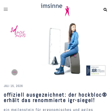
zum
inhalt
springen
JULI 15, 2026
offiziell ausgezeichnet: der hockbloc®
erhält das renommierte igr-siegel!
ein meilenstein für ergonomisches und agiles