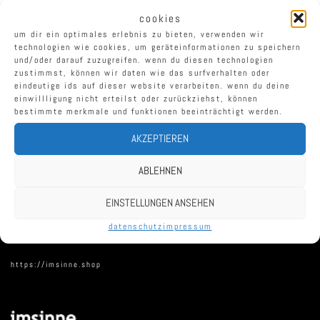
cookies
um dir ein optimales erlebnis zu bieten, verwenden wir
technologien wie cookies, um geräteinformationen zu speichern
und/oder darauf zuzugreifen. wenn du diesen technologien
zustimmst, können wir daten wie das surfverhalten oder
eindeutige ids auf dieser website verarbeiten. wenn du deine
einwillligung nicht erteilst oder zurückziehst, können
bestimmte merkmale und funktionen beeinträchtigt werden.
KONTAKT:
AKZEPTIEREN
jonathan pidwell,tobias greissing
0152 01723 724
ABLEHNEN
info@imsinne.com
EINSTELLUNGEN ANSEHEN
datenschutz
impressum
https://imsinne.shop