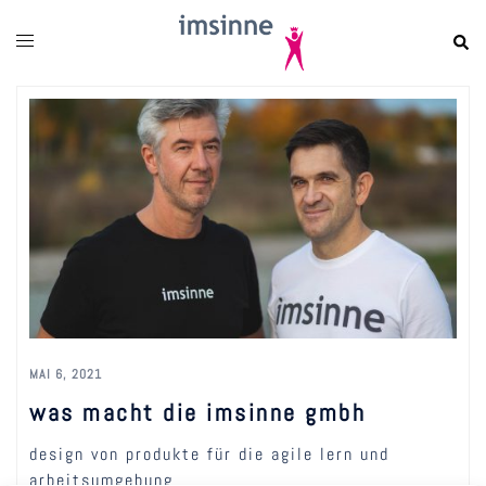
zum
inhalt
springen
MAI 6, 2021
was macht die imsinne gmbh
design von produkte für die agile lern und
arbeitsumgebung