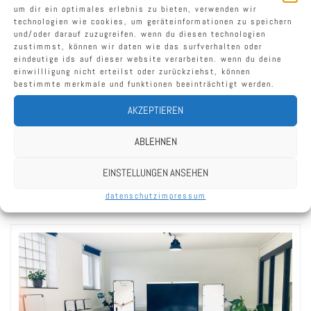
produktvorstellung bei hauser office
um dir ein optimales erlebnis zu bieten, verwenden wir
design / münchen
technologien wie cookies, um geräteinformationen zu speichern
und/oder darauf zuzugreifen. wenn du diesen technologien
zustimmst, können wir daten wie das surfverhalten oder
im mittelpunkt des workshops stand die methode
eindeutige ids auf dieser website verarbeiten. wenn du deine
des visual thinking, die kreativität und
einwillligung nicht erteilst oder zurückziehst, können
kommunikation miteinander verbindet. mit hilfe
bestimmte merkmale und funktionen beeinträchtigt werden.
von stift und papier und den mobilen
AKZEPTIEREN
whiteboardss von imsinne gmbh erarbeiteten die
teilnehmer in interaktiven übungen ideen und
ABLEHNEN
konzepte für moderne arbeitsräume, die den
anforderungen der new work ära gerecht werden.
EINSTELLUNGEN ANSEHEN
datenschutz
impressum