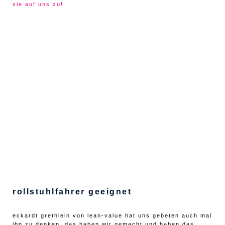
sie auf uns zu!
rollstuhlfahrer geeignet
eckardt grethlein von lean-value hat uns gebeten auch mal
ihn zu denken. das haben wir gemacht und haben das