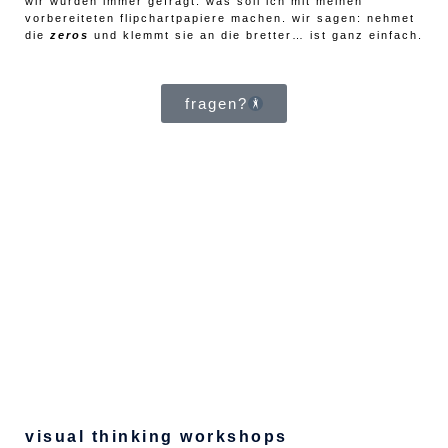
wir wurden immer gefragt: was soll ich mit meinen
vorbereiteten flipchartpapiere machen. wir sagen: nehmet
die
zeros
und klemmt sie an die bretter… ist ganz einfach.
fragen?
visual thinking workshops