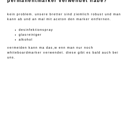
permanentmarker verwendet habe?
kein problem. unsere bretter sind ziemlich robust und man
kann ab und an mal mit aceton den marker entfernen.
desinfektionspray
glasreiniger
alkohol
vermeiden kann ma das,w enn man nur noch
whiteboardmarker verwendet. diese gibt es bald auch bei
uns.