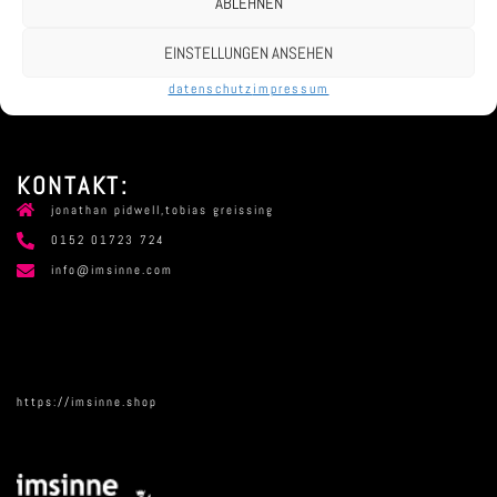
ABLEHNEN
EINSTELLUNGEN ANSEHEN
datenschutz
impressum
KONTAKT:
jonathan pidwell,tobias greissing
0152 01723 724
info@imsinne.com
https://imsinne.shop