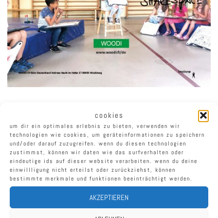
wir sind auf der didacta 2023 in stuttgart. nicht mit eigenem stand
cookies
sonder hlefen bei woodi aus um diese wunderbaren schönen
um dir ein optimales erlebnis zu bieten, verwenden wir
finnischen kindermöbel zu ergänzen…
technologien wie cookies, um geräteinformationen zu speichern
und/oder darauf zuzugreifen. wenn du diesen technologien
schaut vorbei hall 9 stand 52.
zustimmst, können wir daten wie das surfverhalten oder
eindeutige ids auf dieser website verarbeiten. wenn du deine
einwillligung nicht erteilst oder zurückziehst, können
bestimmte merkmale und funktionen beeinträchtigt werden.
vitrahaus / weil am rhein
beitragsnavigation
AKZEPTIEREN
spaß mit whiteboards