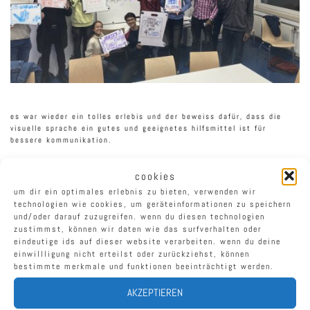
es war wieder ein tolles erlebis und der beweiss dafür, dass die
visuelle sprache ein gutes und geeignetes hilfsmittel ist für
bessere kommunikation.
12 studenten aus: mexico, uganda, indien, türkei und nigeria haben
cookies
in 4 stunden erlebt wie man viuelle einfache grafiken gestaltet und
einsetzt.
um dir ein optimales erlebnis zu bieten, verwenden wir
technologien wie cookies, um geräteinformationen zu speichern
es hat unendlich viel spaß gemacht und hoffe dass es mehr platz
und/oder darauf zuzugreifen. wenn du diesen technologien
findet. sowohl in schulen als auch in universitäten.
zustimmst, können wir daten wie das surfverhalten oder
eindeutige ids auf dieser website verarbeiten. wenn du deine
danke an anca für die tolle organisiation.
campus weiterbildung
einwillligung nicht erteilst oder zurückziehst, können
fhws
bestimmte merkmale und funktionen beeinträchtigt werden.
AKZEPTIEREN