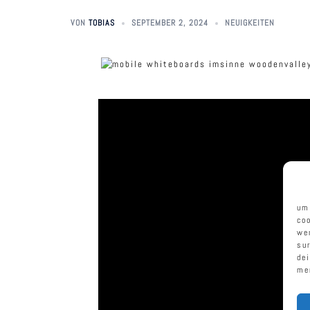
VON
TOBIAS
SEPTEMBER 2, 2024
NEUIGKEITEN
um
co
we
su
de
me