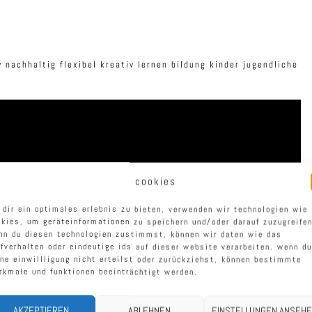
cookies
 dir ein optimales erlebnis zu bieten, verwenden wir technologien wie
okies, um geräteinformationen zu speichern und/oder darauf zuzugreifen
nn du diesen technologien zustimmst, können wir daten wie das
rfverhalten oder eindeutige ids auf dieser website verarbeiten. wenn du
ine einwillligung nicht erteilst oder zurückziehst, können bestimmte
rkmale und funktionen beeinträchtigt werden.
AKZEPTIEREN
ABLEHNEN
EINSTELLUNGEN ANSEH