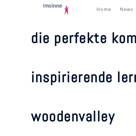
zum
Home
News
inhalt
springen
die perfekte kom
inspirierende le
woodenvalley