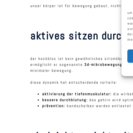
unser körper ist für bewegung gebaut, nicht für d
um
co
we
su
aktives sitzen durch
de
me
der hockbloc ist kein gewöhnliches sitzmöbel. er 
ermöglicht er sogenannte
3d-mikrobewegungen
. 
minimaler bewegung.
diese dynamik hat entscheidende vorteile:
aktivierung der tiefenmuskulatur:
die wirbel
bessere durchblutung:
das gehirn wird optim
prävention:
bandscheiben werden entlastet 