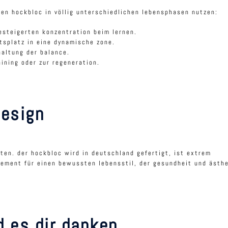
en hockbloc in völlig unterschiedlichen lebensphasen nutzen:
esteigerten konzentration beim lernen.
tsplatz in eine dynamische zone.
haltung der balance.
aining oder zur regeneration.
design
ften. der hockbloc wird in deutschland gefertigt, ist extrem
atement für einen bewussten lebensstil, der gesundheit und ästh
d es dir danken