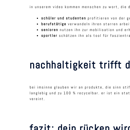
in unserem video kommen menschen zu wort, die d
schüler und studenten
profitieren von der g
berufstätige
verwandeln ihren starren arbei
senioren
nutzen ihn zur mobilisation und er
sportler
schätzen ihn als tool für faszientr
nachhaltigkeit trifft 
bei imsinne glauben wir an produkte, die sinn sti
langlebig und zu 100 % recycelbar. er ist ein st
vereint.
fazit: dein rücken wir