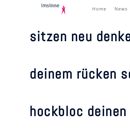
zum
Home
News
inhalt
springen
sitzen neu denk
deinem rücken s
hockbloc deinen