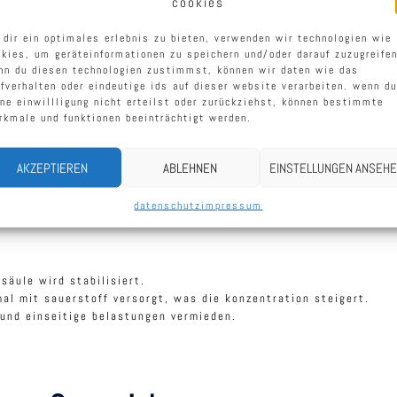
cookies
en stillstand. genau hier setzt die philosophie von
imsinne
an.
 dir ein optimales erlebnis zu bieten, verwenden wir technologien wie
okies, um geräteinformationen zu speichern und/oder darauf zuzugreifen
nn du diesen technologien zustimmst, können wir daten wie das
rfverhalten oder eindeutige ids auf dieser website verarbeiten. wenn du
 3d-mikrobewegungen
ine einwillligung nicht erteilst oder zurückziehst, können bestimmte
rkmale und funktionen beeinträchtigt werden.
AKZEPTIEREN
ABLEHNEN
EINSTELLUNGEN ANSEH
ist ein impulsgeber. durch seine spezielle beschaffenheit und f
das bedeutet: während du sitzt, ist dein körper in ständiger,
datenschutz
impressum
säule wird stabilisiert.
al mit sauerstoff versorgt, was die konzentration steigert.
und einseitige belastungen vermieden.