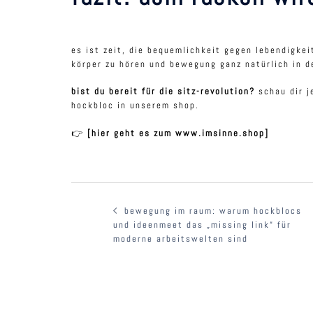
es ist zeit, die bequemlichkeit gegen lebendigkei
körper zu hören und bewegung ganz natürlich in de
bist du bereit für die sitz-revolution?
schau dir j
hockbloc in unserem shop.
👉
[hier geht es zum www.imsinne.shop]
beitragsnavigation
bewegung im raum: warum hockblocs
und ideenmeet das „missing link“ für
moderne arbeitswelten sind