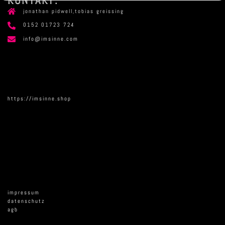
KONTAKT:
jonathan pidwell,tobias greissing
0152 01723 724
info@imsinne.com
https://imsinne.shop
impressum
datenschutz
agb