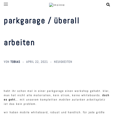
zum
inhalt
springen
parkgarage / überall
arbeiten
VON
TOBIAS
APRIL 22, 2021
NEUIGKEITEN
habt ihr schon mal in einer parkgarage einen workshop gehabt. klar,
man hat nicht alle materialien, kein strom, keine whiteboards.
doch
es geht.
.. mit unserem kompletten
mobilen autarken arbeitsplatz
ist das kein problem.
wir haben mobile whiteboard, robust und handlich. für jede größe