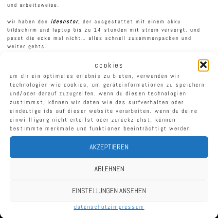
und arbeitsweise.
wir haben den
ideenstor
, der ausgestattet mit einem akku
bildschirm und laptop bis zu 14 stunden mit strom versorgt. und
passt die ecke mal nicht… alles schnell zusammenpacken und
weiter gehts…
anywhere anyhow anytime…
cookies
um dir ein optimales erlebnis zu bieten, verwenden wir
technologien wie cookies, um geräteinformationen zu speichern
und/oder darauf zuzugreifen. wenn du diesen technologien
zustimmst, können wir daten wie das surfverhalten oder
midi – tischtennisplatte ideal für co-working
eindeutige ids auf dieser website verarbeiten. wenn du deine
beitragsnavigation
einwillligung nicht erteilst oder zurückziehst, können
bestimmte merkmale und funktionen beeinträchtigt werden.
mobil unterwegs mit cobags
AKZEPTIEREN
ABLEHNEN
EINSTELLUNGEN ANSEHEN
datenschutz
impressum