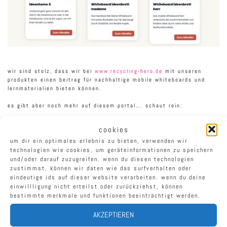
wir sind stolz, dass wir bei
www.recycling-hero.de
mit unseren
produkten einen beitrag für nachhaltige mobile whiteboards und
lernmaterialien bieten können.
es gibt aber noch mehr auf diesem portal…. schaut rein:
cookies
um dir ein optimales erlebnis zu bieten, verwenden wir
startseite
technologien wie cookies, um geräteinformationen zu speichern
und/oder darauf zuzugreifen. wenn du diesen technologien
zustimmst, können wir daten wie das surfverhalten oder
eindeutige ids auf dieser website verarbeiten. wenn du deine
einwillligung nicht erteilst oder zurückziehst, können
bestimmte merkmale und funktionen beeinträchtigt werden.
AKZEPTIEREN
tap / weihenstephan triesdorf
beitragsnavigation