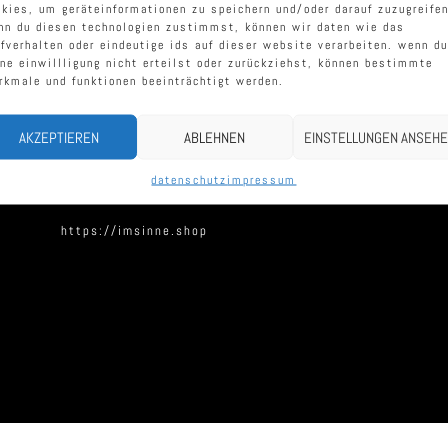
okies, um geräteinformationen zu speichern und/oder darauf zuzugreifen
nn du diesen technologien zustimmst, können wir daten wie das
rfverhalten oder eindeutige ids auf dieser website verarbeiten. wenn du
ine einwillligung nicht erteilst oder zurückziehst, können bestimmte
rkmale und funktionen beeinträchtigt werden.
warum hat das ideenbrett seine form?
AKZEPTIEREN
ABLEHNEN
EINSTELLUNGEN ANSEH
datenschutz
impressum
https://imsinne.shop