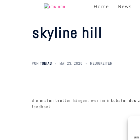
zum
Home
News
inhalt
springen
skyline hill
VON
TOBIAS
MAI 23, 2020
NEUIGKEITEN
die ersten bretter hängen. wer im inkubator des z
feedback.
um