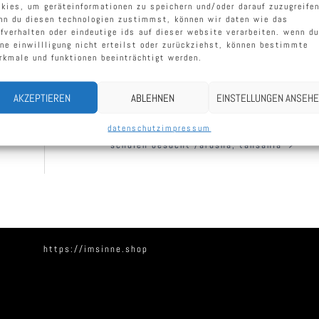
okies, um geräteinformationen zu speichern und/oder darauf zuzugreifen
nn du diesen technologien zustimmst, können wir daten wie das
rfverhalten oder eindeutige ids auf dieser website verarbeiten. wenn du
ine einwillligung nicht erteilst oder zurückziehst, können bestimmte
rkmale und funktionen beeinträchtigt werden.
AKZEPTIEREN
ABLEHNEN
EINSTELLUNGEN ANSEH
datenschutz
impressum
schulen besucht /arusha, tansania
https://imsinne.shop