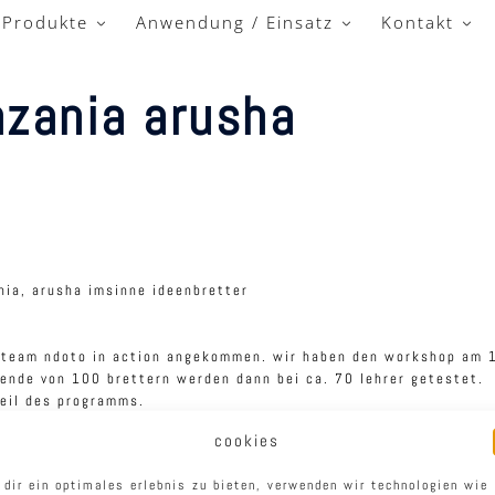
Produkte
Anwendung / Einsatz
Kontakt
nzania arusha
im team ndoto in action angekommen. wir haben den workshop am 
ende von 100 brettern werden dann bei ca. 70 lehrer getestet.
teil des programms.
cookies
lilian, diana und rachel. es macht spass und sinn, diese ngo zu
 dir ein optimales erlebnis zu bieten, verwenden wir technologien wie