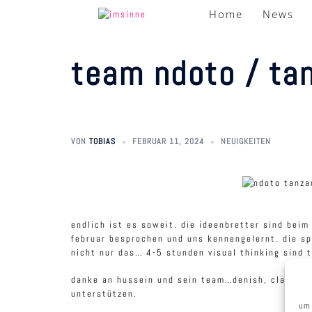
zum
Home
News
inhalt
springen
team ndoto / ta
VON
TOBIAS
FEBRUAR 11, 2024
NEUIGKEITEN
endlich ist es soweit. die ideenbretter sind be
februar besprochen und uns kennengelernt. die sp
nicht nur das… 4-5 stunden visual thinking sind 
danke an hussein und sein team…denish, claranc, 
unterstützen.
um