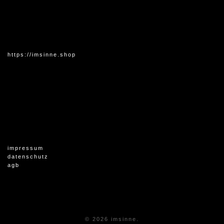
https://imsinne.shop
impressum
datenschutz
agb
© 2026 imsinne.