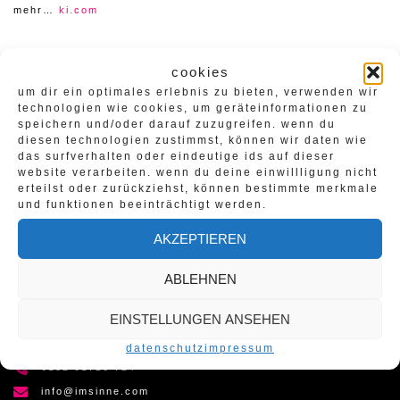
mehr…
ki.com
cookies
um dir ein optimales erlebnis zu bieten, verwenden wir
technologien wie cookies, um geräteinformationen zu
ms studios / forchtenberg
speichern und/oder darauf zuzugreifen. wenn du
beitragsnavigation
diesen technologien zustimmst, können wir daten wie
das surfverhalten oder eindeutige ids auf dieser
tag 1 design thinking hswt weihenstephan triesdorf
website verarbeiten. wenn du deine einwillligung nicht
erteilst oder zurückziehst, können bestimmte merkmale
und funktionen beeinträchtigt werden.
AKZEPTIEREN
ABLEHNEN
EINSTELLUNGEN ANSEHEN
KONTAKT:
jonathan pidwell,tobias greissing
datenschutz
impressum
0152 01723 724
info@imsinne.com