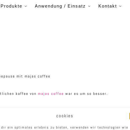
Produkte
Anwendung / Einsatz
Kontakt
stlichen kaffee von
majas coffee
war es um so besser.
cookies
im freien fühlen sich unsere produkte
 dir ein optimales erlebnis zu bieten, verwenden wir technologien wie