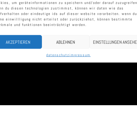
wohl
okies, um geräteinformationen zu speichern und/oder darauf zuzugreifen
nn du diesen technologien zustimmst, können wir daten wie das
rfverhalten oder eindeutige ids auf dieser website verarbeiten. wenn du
ine einwillligung nicht erteilst oder zurückziehst, können bestimmte
rkmale und funktionen beeinträchtigt werden.
AKZEPTIEREN
ABLEHNEN
EINSTELLUNGEN ANSEH
https://imsinne.shop
datenschutz
impressum