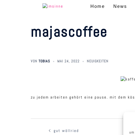
zum
Home
News
inhalt
springen
majascoffee
VON
TOBIAS
MAI 24, 2022
NEUIGKEITEN
zu jedem arbeiten gehört eine pause. mit dem kö
beitragsnavigation
gut wöllried
um