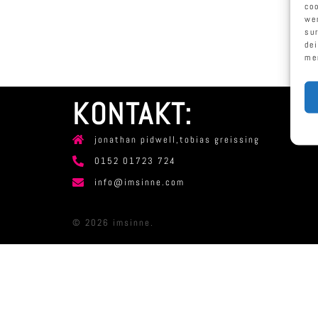
co
we
su
de
me
KONTAKT:
jonathan pidwell,tobias greissing
0152 01723 724
info@imsinne.com
© 2026 imsinne.