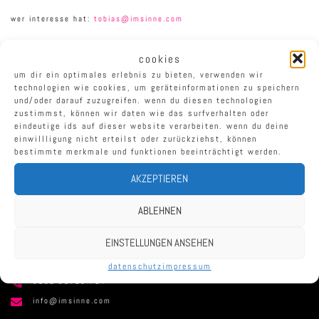
wer interesse hat:
tobias@imsinne.com
cookies
um dir ein optimales erlebnis zu bieten, verwenden wir
visual thinking an der uni tübingen
technologien wie cookies, um geräteinformationen zu speichern
beitragsnavigation
und/oder darauf zuzugreifen. wenn du diesen technologien
zustimmst, können wir daten wie das surfverhalten oder
ki unser partner in nordamerika
eindeutige ids auf dieser website verarbeiten. wenn du deine
einwillligung nicht erteilst oder zurückziehst, können
bestimmte merkmale und funktionen beeinträchtigt werden.
AKZEPTIEREN
ABLEHNEN
EINSTELLUNGEN ANSEHEN
KONTAKT:
jonathan pidwell,tobias greissing
datenschutz
impressum
0152 01723 724
info@imsinne.com