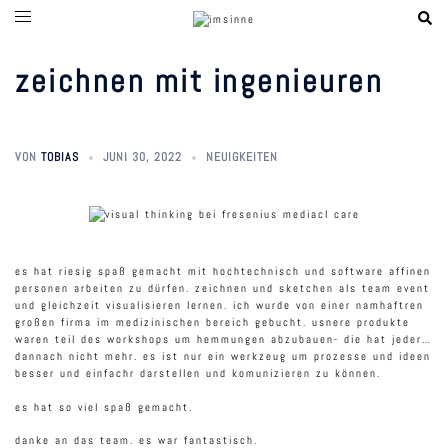
zum
inhalt
springen
zeichnen mit ingenieuren
VON
TOBIAS
JUNI 30, 2022
NEUIGKEITEN
es hat riesig spaß gemacht mit hochtechnisch und software affinen
personen arbeiten zu dürfen. zeichnen und sketchen als team event
und gleichzeit visualisieren lernen. ich wurde von einer namhaftren
großen firma im medizinischen bereich gebucht. usnere produkte
waren teil des workshops um hemmungen abzubauen- die hat jeder…
dannach nicht mehr. es ist nur ein werkzeug um prozesse und ideen
besser und einfachr darstellen und komunizieren zu können.
es hat so viel spaß gemacht.
danke an das team. es war fantastisch.